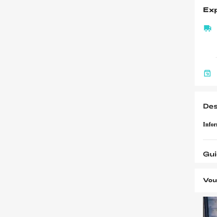
Exp
Des
Infor
Gui
Vou