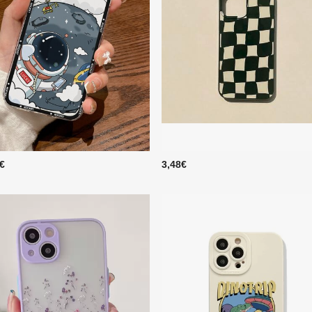
8€
3,48€