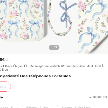
1 / 3
98€
i 1 Pièce Élégant Étui De Téléphone Portable IPhone Blanc Avec Motif Floral À
 Bleu
patibilité Des Téléphones Portables
pple
le
Guide des tail
Phone 15
iPhone 15 Pro
iPhone 15 Pro Max