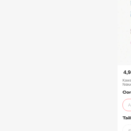
4,
Kawai
Nœud
Com
A
Tail
i