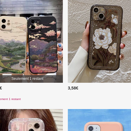
Seulement 1 restant
8€
3,58€
ement 1 restant