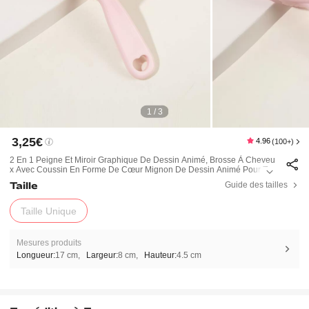
1 / 3
3,25€
4.96
(100+)
2 En 1 Peigne Et Miroir Graphique De Dessin Animé, Brosse À Cheveu
X Avec Coussin En Forme De Cœur Mignon De Dessin Animé Pour To
Us Types De Cheveux
Taille
Guide des tailles
Taille Unique
Mesures produits
Longueur:
17 cm
Largeur:
8 cm
Hauteur:
4.5 cm