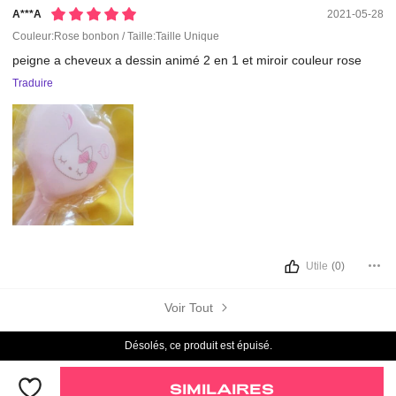
A***a
2021-05-28
Couleur:Rose bonbon / Taille:Taille Unique
peigne
a
cheveux
a
dessin
animé
2
en
1
et
miroir
couleur
rose
Traduire
Utile
(0)
Voir Tout
Désolés, ce produit est épuisé.
SIMILAIRES