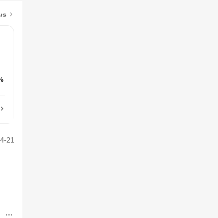
us
%
4-21