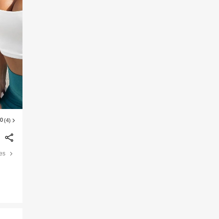
00
(4)
les