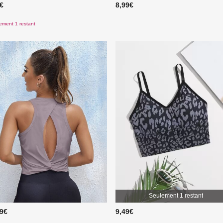
9€
8,99€
ement 1 restant
Seulement 1 restant
99€
9,49€