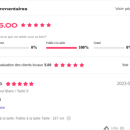
mmentaires
Voir pl
5.00
st-ce que cet article vous va bien?
etit
Fidèle à la taille
Grand
0%
100%
0
valuation des clients locaux
5.00
Voir
2023-0
*g
ur:Blanc / Taille:S
d
uire
à la taille:
Fidèle à la taille
Taille :
167 cm
Utile
(0)