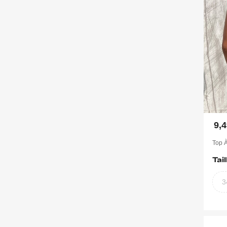
9,
Top À
Tail
3