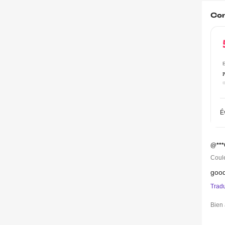
Co
E
P
É
@**
Coule
goo
Trad
Bien 