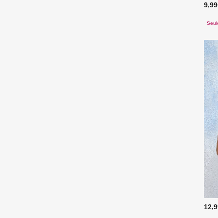
9,9
Seul
12,