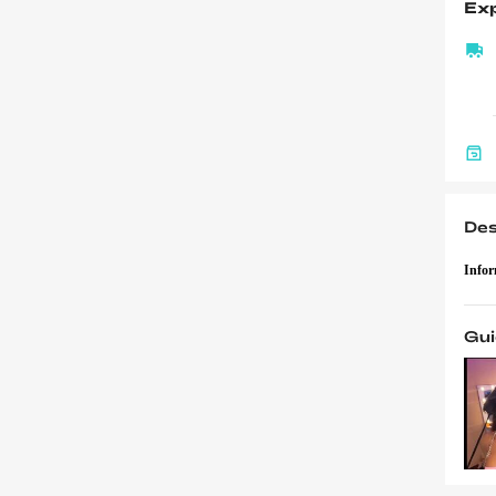
Exp
Des
Infor
Gui