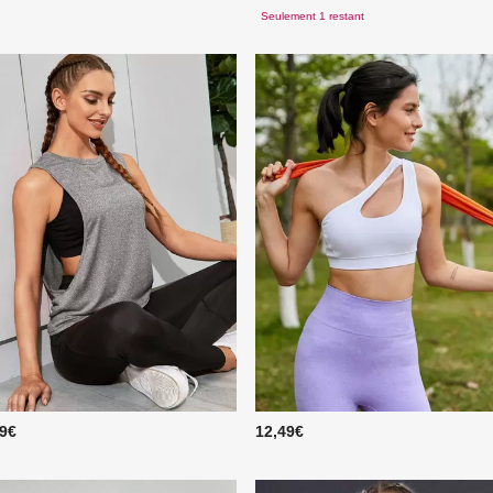
Seulement 1 restant
49€
12,49€