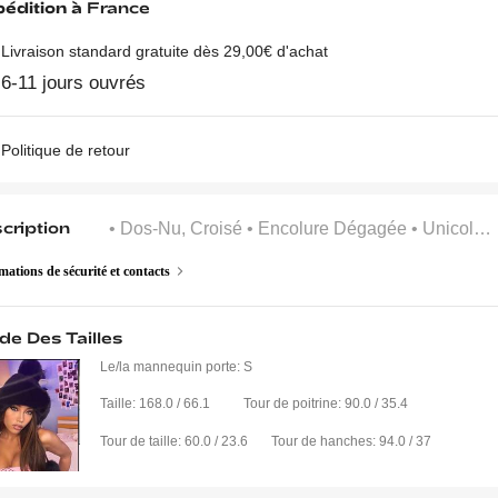
édition à
France
Livraison standard gratuite dès 29,00€ d'achat
6-11 jours ouvrés
Politique de retour
cription
• Dos-Nu, Croisé
• Encolure Dégagée
• Unicolore
mations de sécurité et contacts
de Des Tailles
Le/la mannequin porte:
S
Taille:
168.0 / 66.1
Tour de poitrine:
90.0 / 35.4
Tour de taille:
60.0 / 23.6
Tour de hanches:
94.0 / 37