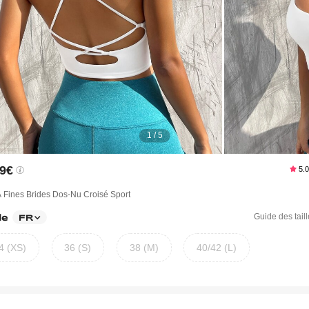
1 / 5
49€
5.
 Fines Brides Dos-Nu Croisé Sport
le
Guide des tail
FR
4 (XS)
36 (S)
38 (M)
40/42 (L)