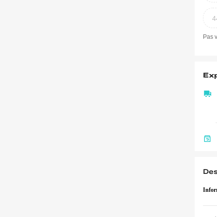
4
Pas v
Exp
Des
Infor