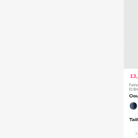
13
Fairy
Et B
Cou
Tail
3