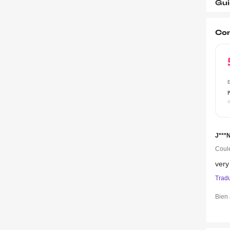
Gui
Co
E
P
J***
Coule
ver
Trad
Bien 