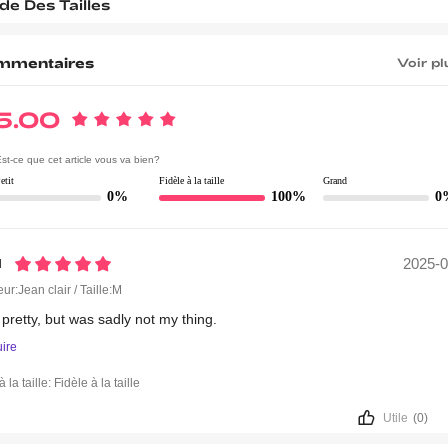
de Des Tailles
mmentaires
Voir pl
5.00
st-ce que cet article vous va bien?
etit
Fidèle à la taille
Grand
0%
100%
0
2025-0
n
ur:Jean clair / Taille:M
y
pretty,
but
was
sadly
not
my
thing.
uire
à la taille:
Fidèle à la taille
Utile
(0)