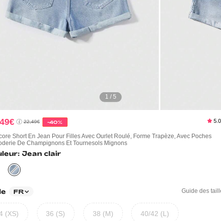
1 / 5
,49€
5.
22,49€
-40%
core Short En Jean Pour Filles Avec Ourlet Roulé, Forme Trapèze, Avec Poches
roderie De Champignons Et Tournesols Mignons
leur: Jean clair
le
Guide des tail
FR
4 (XS)
36 (S)
38 (M)
40/42 (L)