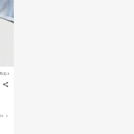
00
(1)
les