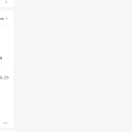
us
%
6-29