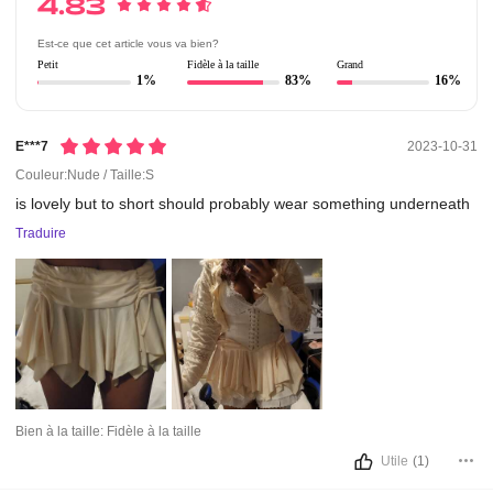
4.83
Est-ce que cet article vous va bien?
Petit
Fidèle à la taille
Grand
1%
83%
16%
E***7
2023-10-31
Couleur:Nude / Taille:S
is
lovely
but
to
short
should
probably
wear
something
underneath
Traduire
Bien à la taille:
Fidèle à la taille
Utile
(1)