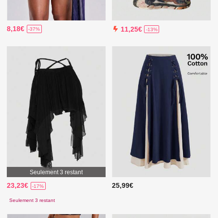
8,18€
11,25€
-37%
-13%
Seulement 3 restant
23,23€
25,99€
-17%
Seulement 3 restant