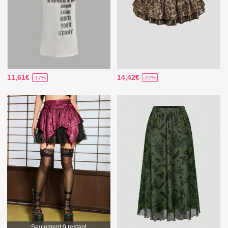
11,61€
14,42€
-17%
-22%
Seulement 9 restant