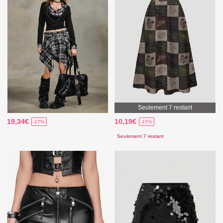
Seulement 7 restant
19,34€
10,19€
-27%
-15%
Seulement 7 restant