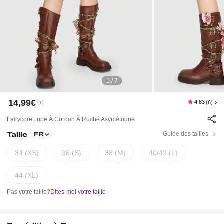
1 / 7
14,99€
4.83
(6)
Fairycore Jupe À Cordon À Ruché Asymétrique
Taille
Guide des tailles
FR
34 (XS)
36 (S)
38 (M)
40/42 (L)
44 (XL)
Pas votre taille?
Dites-moi votre taille