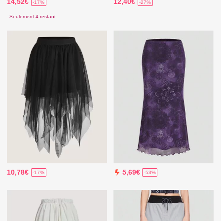
14,52€
12,40€
-17%
-27%
Seulement 4 restant
10,78€
5,69€
-17%
-53%