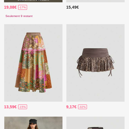
19,08€
15,49€
-17%
Seulement 9 restant
13,59€
9,17€
-15%
-32%