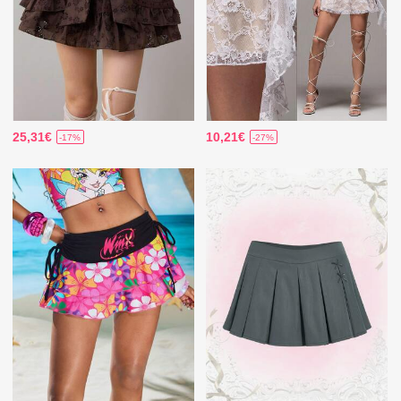
25,31€
10,21€
-17%
-27%