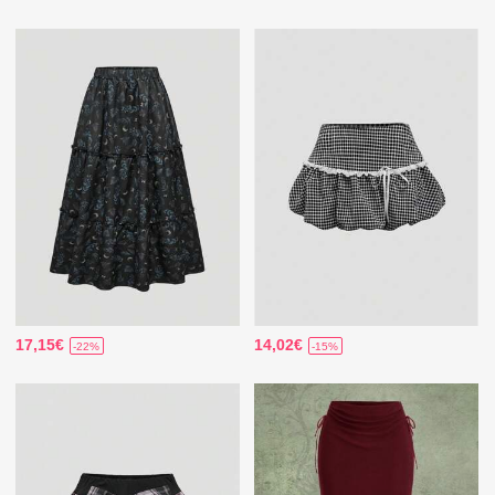
17,15€
14,02€
-22%
-15%