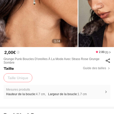
1 / 4
2,00€
2.00
(1)
Grunge Punk Boucles D'oreilles À La Mode Avec Strass Rose Grunge
Sombre
Taille
Guide des tailles
Taille Unique
Mesures produits
Hauteur de la boucle:
4.7 cm
Largeur de la boucle:
1.7 cm