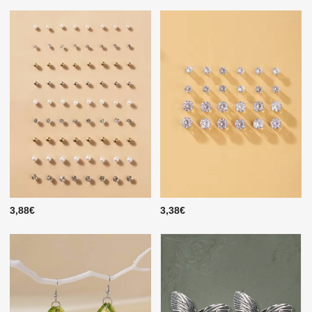
3,88€
3,38€