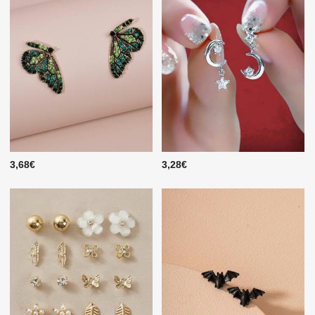
3,68€
3,28€