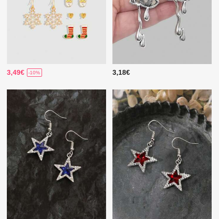
3,49€
3,18€
-10%