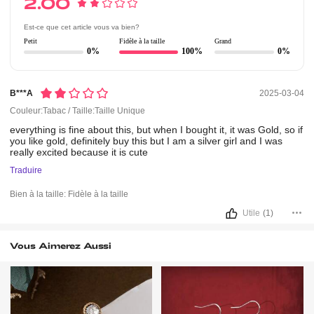
2.00
Est-ce que cet article vous va bien?
Petit
Fidèle à la taille
Grand
0%
100%
0%
B***a
2025-03-04
Couleur:Tabac / Taille:Taille Unique
everything
is
fine
about
this,
but
when
I
bought
it,
it
was
Gold,
so
if
you
like
gold,
definitely
buy
this
but
I
am
a
silver
girl
and
I
was
really
excited
because
it
is
cute
Traduire
Bien à la taille:
Fidèle à la taille
Utile
(1)
Vous Aimerez Aussi