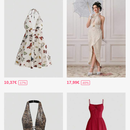
10,37€
17,99€
-17%
-40%