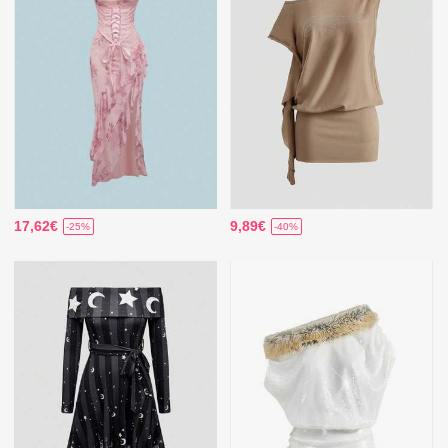
17,62€
9,89€
-25%
-40%