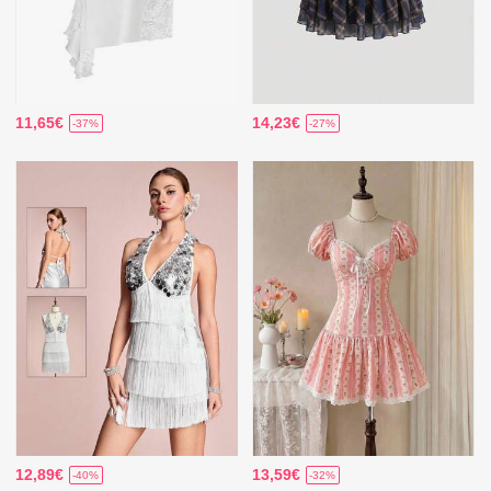
11,65€
14,23€
-37%
-27%
12,89€
13,59€
-40%
-32%