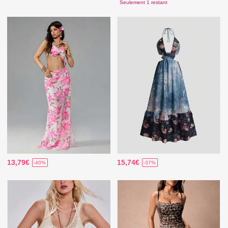
Seulement 1 restant
13,79€
15,74€
-40%
-37%