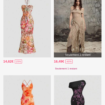
Seulement 1 restant
14,62€
16,49€
-25%
-40%
Seulement 1 restant