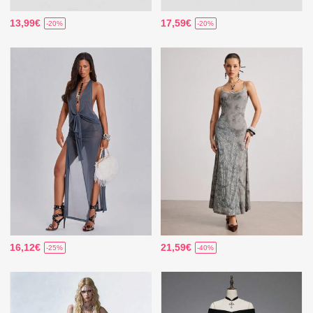
13,99€
17,59€
-20%
-20%
16,12€
21,59€
-25%
-40%