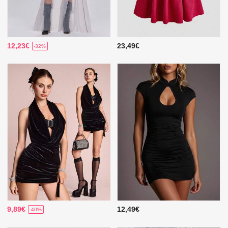
12,23€
23,49€
-32%
9,89€
12,49€
-40%