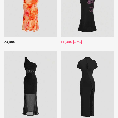
23,99€
11,39€
-40%