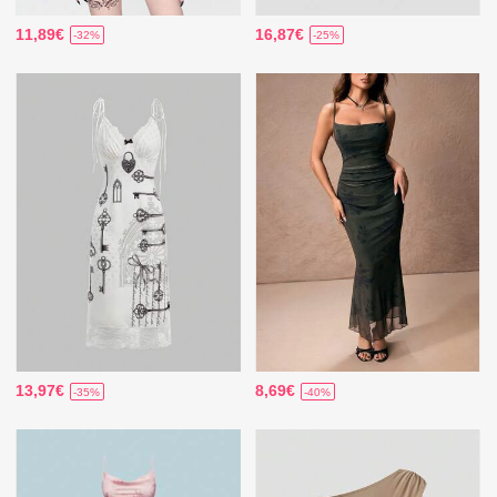
11,89€
16,87€
-32%
-25%
13,97€
8,69€
-35%
-40%