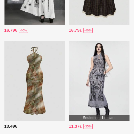
16,79€
16,79€
-40%
-40%
Seulement 1 restant
13,49€
11,37€
-35%