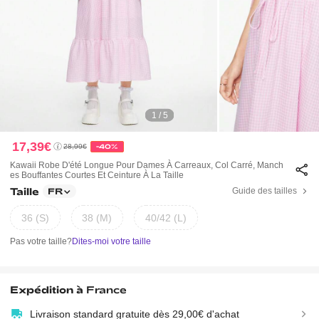
1 / 5
17,39€
28,99€
-40%
Kawaii Robe D'été Longue Pour Dames À Carreaux, Col Carré, Manch
Es Bouffantes Courtes Et Ceinture À La Taille
Taille
Guide des tailles
FR
36 (S)
38 (M)
40/42 (L)
Pas votre taille?
Dites-moi votre taille
Expédition à
France
Livraison standard gratuite dès 29,00€ d'achat