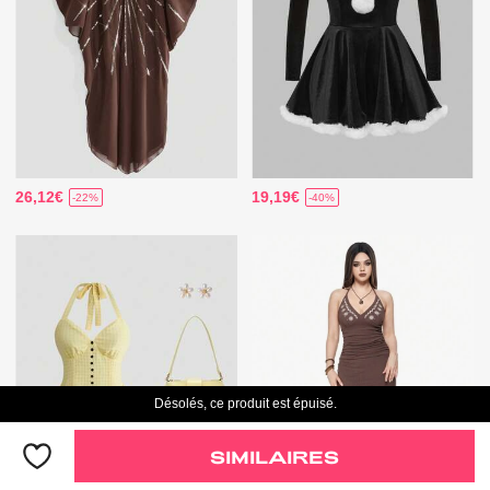
26,12€
19,19€
-22%
-40%
Désolés, ce produit est épuisé.
SIMILAIRES