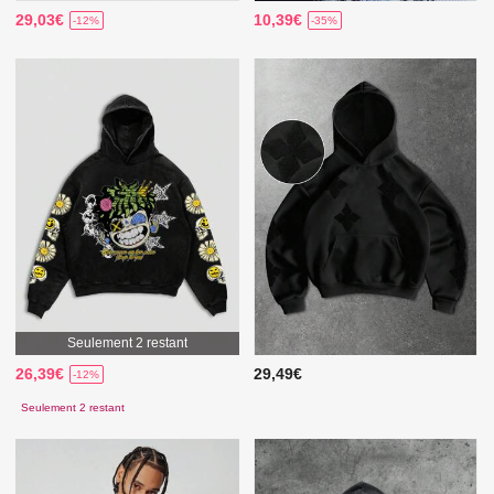
29,03€
10,39€
-12%
-35%
Seulement 2 restant
26,39€
29,49€
-12%
Seulement 2 restant