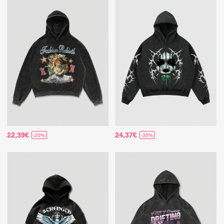
22,39€
24,37€
-20%
-35%