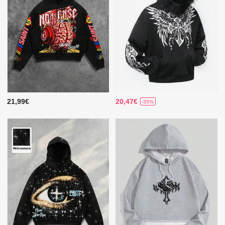
21,99€
20,47€
-35%