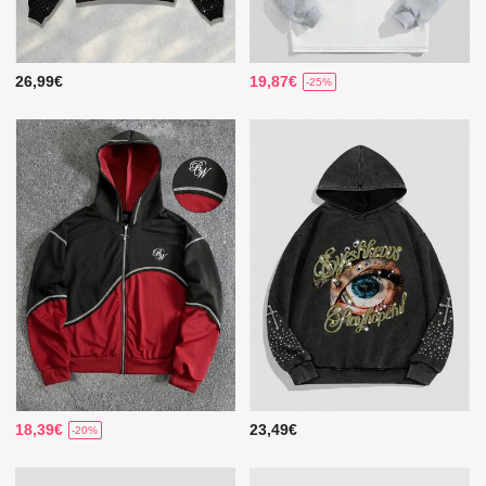
26,99€
19,87€
-25%
18,39€
23,49€
-20%