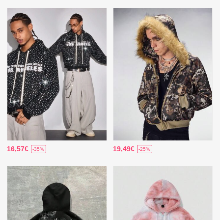
16,57€
19,49€
-35%
-25%