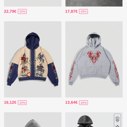
22,79€
17,87€
-20%
-35%
16,12€
13,64€
-25%
-35%