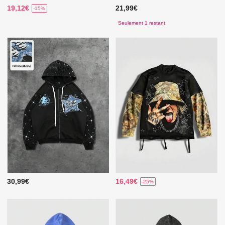
19,12€
21,99€
-15%
Seulement 1 restant
30,99€
16,49€
-25%