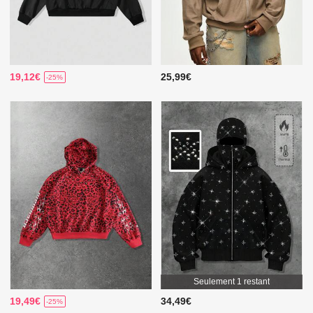
19,12€
25,99€
-25%
Seulement 1 restant
19,49€
34,49€
-25%