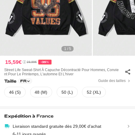
1 / 5
15,59€
23,99€
-35%
Street Life Sweat-Shirt À Capuche Décontracté Pour Hommes, Convie
Nt Pour Le Printemps, L'automne Et L'hiver
Taille
Guide des tailles
FR
46 (S)
48 (M)
50 (L)
52 (XL)
Expédition à
France
Livraison standard gratuite dès 29,00€ d'achat
6-11 jours ouvrés