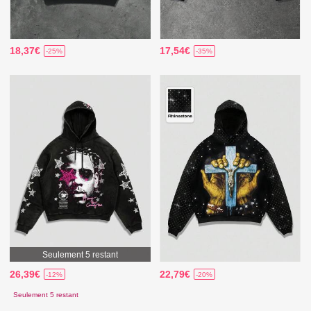
18,37€
17,54€
-25%
-35%
Seulement 5 restant
26,39€
22,79€
-12%
-20%
Seulement 5 restant