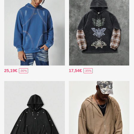
25,19€
17,54€
-30%
-35%