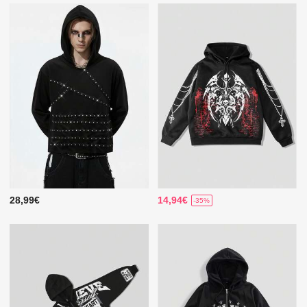
28,99€
14,94€
-35%