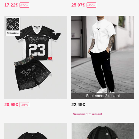
17,22€
25,07€
-35%
-15%
Seulement 2 restant
20,99€
22,49€
-25%
Seulement 2 restant