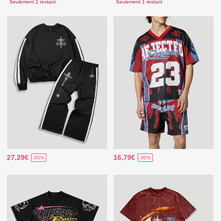
Seulement 2 restant
Seulement 1 restant
27,29€
16,79€
-35%
-30%