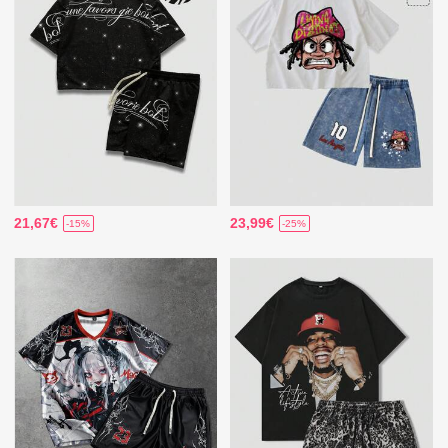
21,67€
23,99€
-15%
-25%