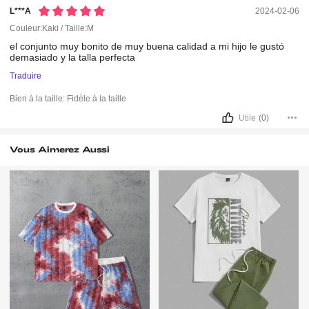
L***a
2024-02-06
Couleur:Kaki / Taille:M
el
conjunto
muy
bonito
de
muy
buena
calidad
a
mi
hijo
le
gustó
demasiado
y
la
talla
perfecta
Traduire
Bien à la taille:
Fidèle à la taille
Utile
(0)
Vous Aimerez Aussi