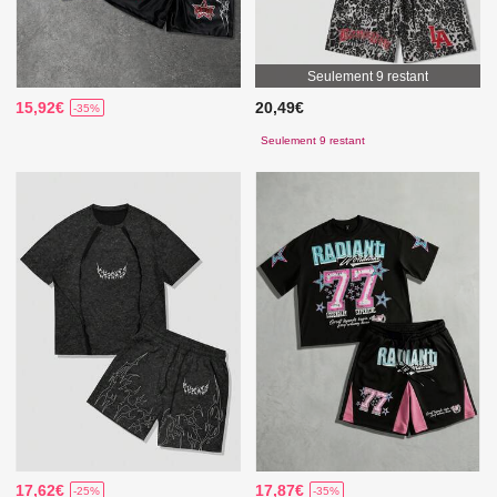
Seulement 9 restant
15,92€
20,49€
-35%
Seulement 9 restant
17,62€
17,87€
-25%
-35%