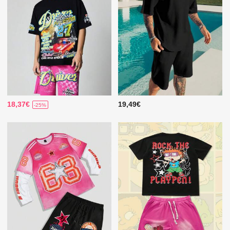
18,37€
19,49€
-25%