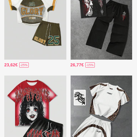
23,62€
26,77€
-25%
-15%