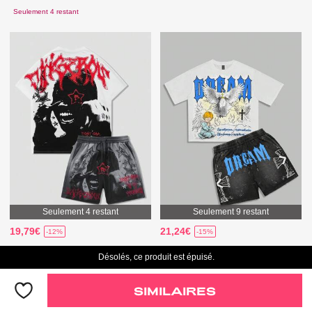
Seulement 4 restant
Seulement 4 restant
Seulement 9 restant
19,79€
21,24€
-12%
-15%
Seulement 4 restant
Seulement 9 restant
Désolés, ce produit est épuisé.
SIMILAIRES