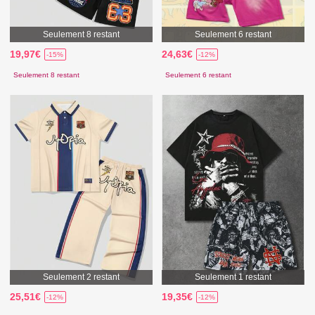
Seulement 8 restant
Seulement 6 restant
19,97€
24,63€
-15%
-12%
Seulement 8 restant
Seulement 6 restant
Seulement 2 restant
Seulement 1 restant
25,51€
19,35€
-12%
-12%