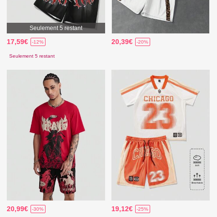
Seulement 5 restant
17,59€
20,39€
-12%
-20%
Seulement 5 restant
20,99€
19,12€
-30%
-25%