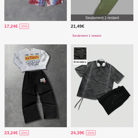
Seulement 1 restant
17,24€
21,49€
-25%
Seulement 1 restant
23,24€
24,39€
-25%
-20%