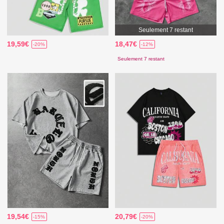
Seulement 7 restant
19,59€
18,47€
-20%
-12%
Seulement 7 restant
19,54€
20,79€
-15%
-20%