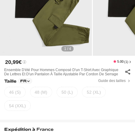
1 / 4
20,99€
5.00
(1)
Ensemble D'été Pour Hommes Composé D'un T-Shirt Avec Graphique
De Lettres Et D'un Pantalon À Taille Ajustable Par Cordon De Serrage
Taille
Guide des tailles
FR
46 (S)
48 (M)
50 (L)
52 (XL)
54 (XXL)
Expédition à
France