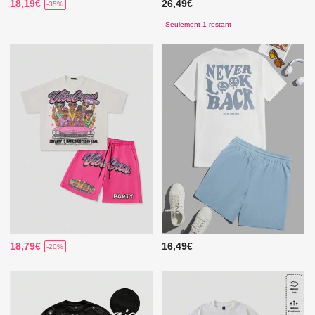
18,19€
26,49€
-35%
Seulement 1 restant
18,79€
16,49€
-20%