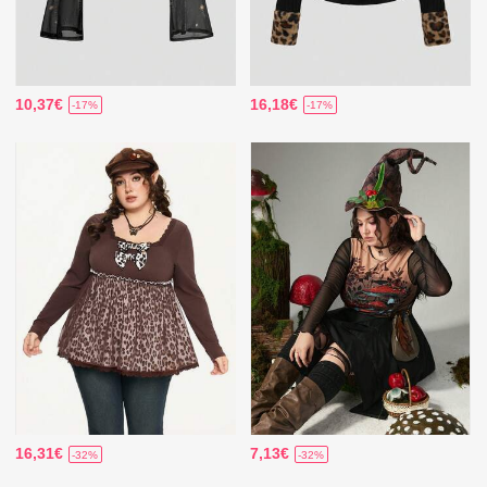
10,37€
16,18€
-17%
-17%
16,31€
7,13€
-32%
-32%