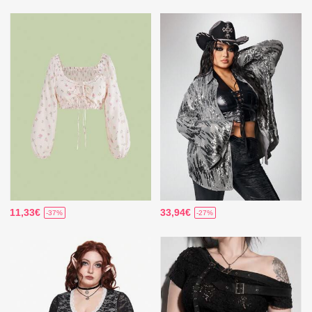
11,33€
33,94€
-37%
-27%