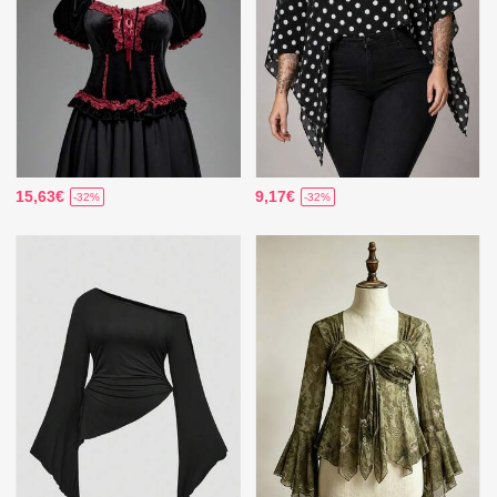
15,63€
9,17€
-32%
-32%