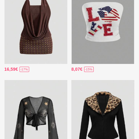
16,59€
8,07€
-17%
-15%