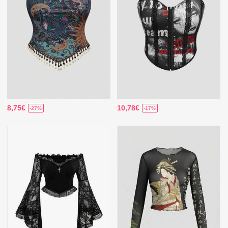
8,75€
10,78€
-27%
-17%