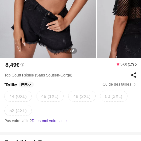
1 / 6
8,49€
5.00
(17)
Top Court Résille (sans Soutien-Gorge)
Taille
Guide des tailles
FR
44 (0XL)
46 (1XL)
48 (2XL)
50 (3XL)
52 (4XL)
Pas votre taille?
Dites-moi votre taille