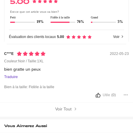
5.00
Est-ce que cet article vous va bien?
Petit
Fidèle à la taille
Grand
19%
76%
5%
Évaluation des clients locaux
5.00
Voir
C***e
2022-05-23
Couleur:Noir / Taille:1XL
bien
gratte
un
peux
Traduire
Bien à la taille:
Fidèle à la taille
Utile
(0)
Voir Tout
Vous Aimerez Aussi