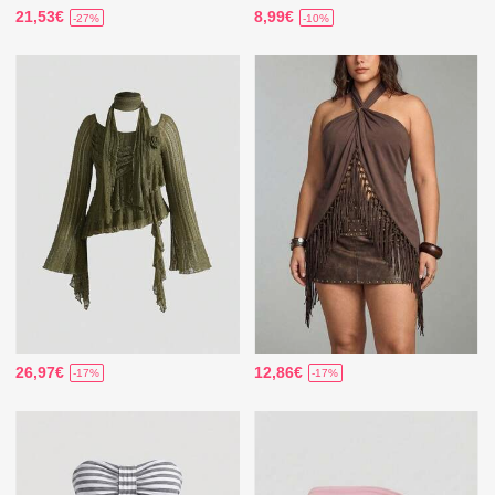
21,53€
8,99€
-27%
-10%
26,97€
12,86€
-17%
-17%