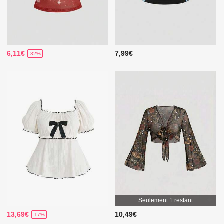
6,11€
7,99€
-32%
Seulement 1 restant
13,69€
10,49€
-17%