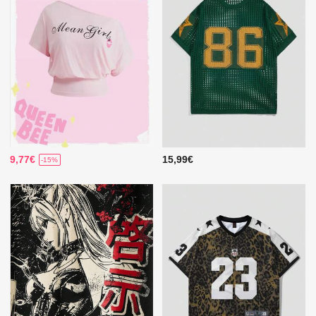
9,77€
15,99€
-15%