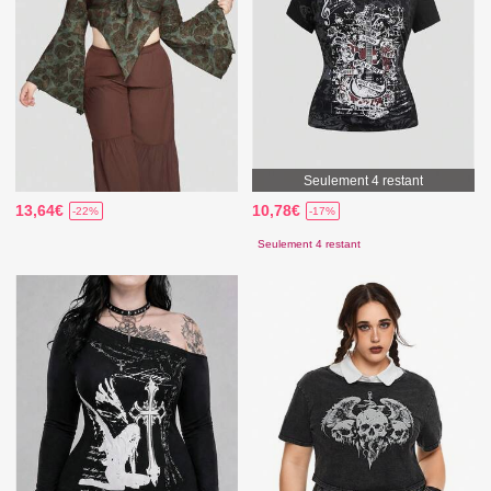
Seulement 4 restant
13,64€
10,78€
-22%
-17%
Seulement 4 restant