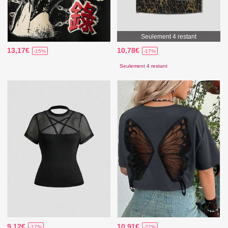
Seulement 4 restant
13,17€
10,78€
-15%
-17%
Seulement 4 restant
9,12€
10,91€
-17%
-22%