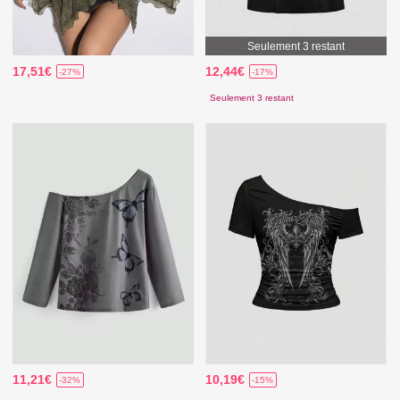
Seulement 3 restant
17,51€
12,44€
-27%
-17%
Seulement 3 restant
11,21€
10,19€
-32%
-15%