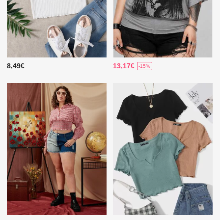
8,49€
13,17€
-15%