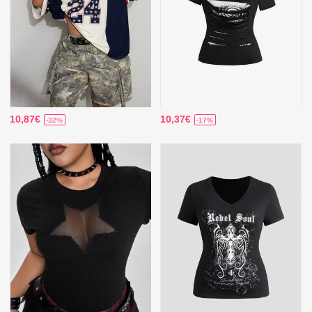
10,87€
10,37€
-32%
-17%