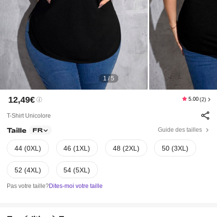
1 / 5
12,49€
5.00
(2)
T-Shirt Unicolore
Taille
Guide des tailles
FR
44 (0XL)
46 (1XL)
48 (2XL)
50 (3XL)
52 (4XL)
54 (5XL)
Pas votre taille?
Dites-moi votre taille