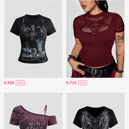
8,92€
8,71€
-15%
-17%