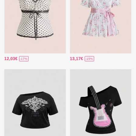
12,03€
13,17€
-17%
-15%