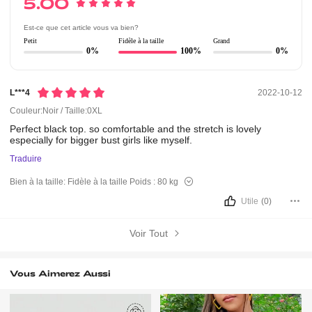
5.00
Est-ce que cet article vous va bien?
Petit
Fidèle à la taille
Grand
0%
100%
0%
L***4
2022-10-12
Couleur:Noir / Taille:0XL
Perfect
black
top.
so
comfortable
and
the
stretch
is
lovely
especially
for
bigger
bust
girls
like
myself.
Traduire
Bien à la taille:
Fidèle à la taille
Poids :
80 kg
Utile
(0)
Voir Tout
Vous Aimerez Aussi