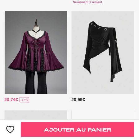
Seulement 1 restant
20,74€
20,99€
-17%
AJOUTER AU PANIER