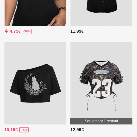
11,99€
4,75€
-59%
Seulement 1 restant
10,19€
12,99€
-15%