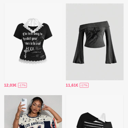
12,03€
11,61€
-17%
-17%