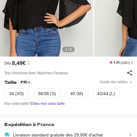
1 / 5
8,49€
4.85
(100+)
Dès
Top Unicolore Avec Manches Fendues
Taille
Guide des tailles
FR
34 (XS)
36/38 (S)
40 (M)
42/44 (L)
Pas votre taille?
Dites-moi votre taille
Expédition à
France
Livraison standard gratuite dès 29,00€ d'achat