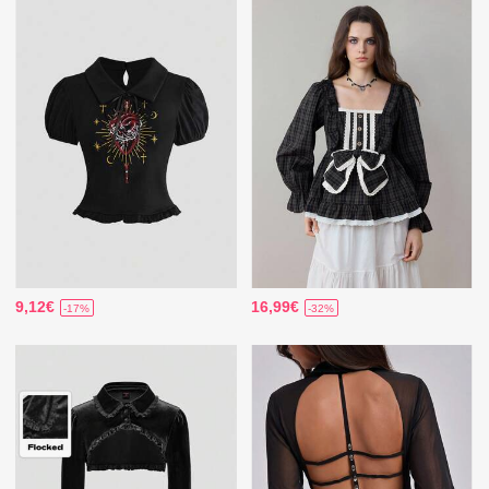
9,12€
16,99€
-17%
-32%