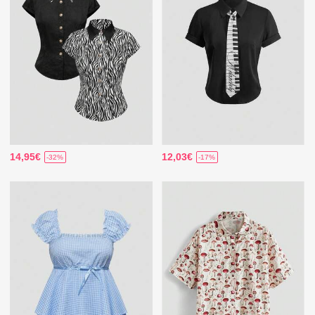
14,95€
12,03€
-32%
-17%