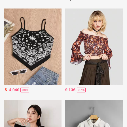
9,13€
4,04€
-37%
-38%