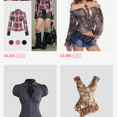
16,31€
12,08€
-32%
-22%