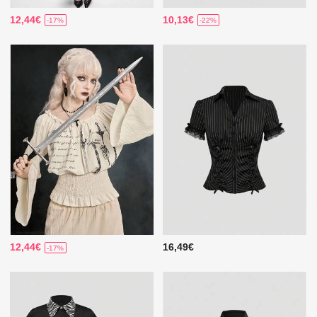
12,44€
10,13€
-17%
-22%
12,44€
16,49€
-17%