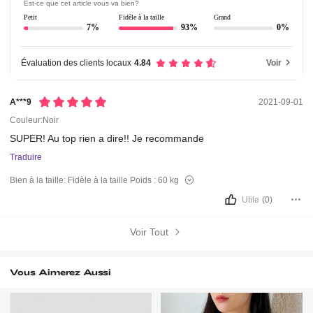
Est-ce que cet article vous va bien?
Petit
Fidèle à la taille
Grand
7%
93%
0%
Évaluation des clients locaux
4.84
Voir
A***9
2021-09-01
Couleur:Noir
SUPER!
Au
top
rien
a
dire!!
Je
recommande
Traduire
Bien à la taille:
Fidèle à la taille
Poids :
60 kg
Utile
(0)
Voir Tout
Vous Aimerez Aussi