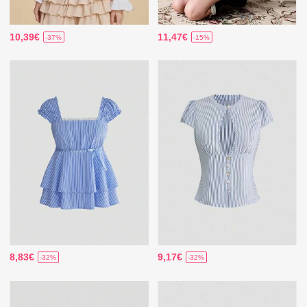
10,39€
11,47€
-37%
-15%
8,83€
9,17€
-32%
-32%