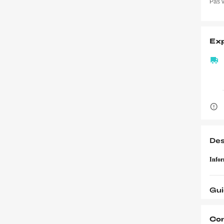
Pas v
Exp
Des
Infor
Gui
Co