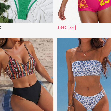
9€
8,96€
-22%