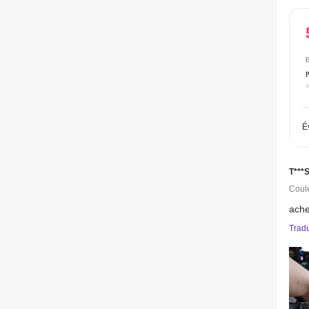
E
P
É
T***
Coule
ach
Trad