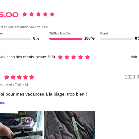
5.00
st-ce que cet article vous va bien?
etit
Fidèle à la taille
Grand
0%
100%
0
valuation des clients locaux
5.00
Voir
2023-0
s
ur:Vert / Taille:M
eté
pour
mes
vacances
à
la
plage,
trop
bien
!
uire