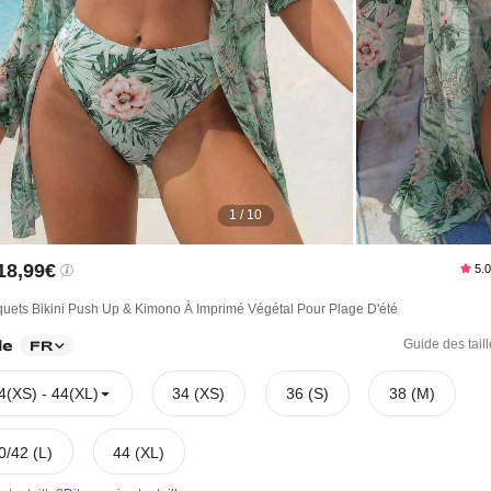
1 / 10
18,99€
5.
quets Bikini Push Up & Kimono À Imprimé Végétal Pour Plage D'été
le
Guide des tail
FR
4(XS) - 44(XL)
34 (XS)
36 (S)
38 (M)
0/42 (L)
44 (XL)