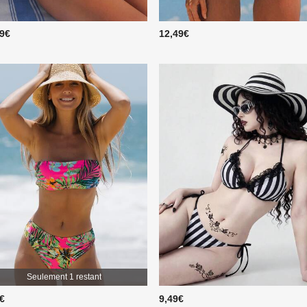
49€
12,49€
Seulement 1 restant
9€
9,49€