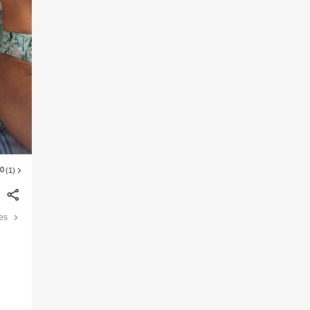
00
(1)
les