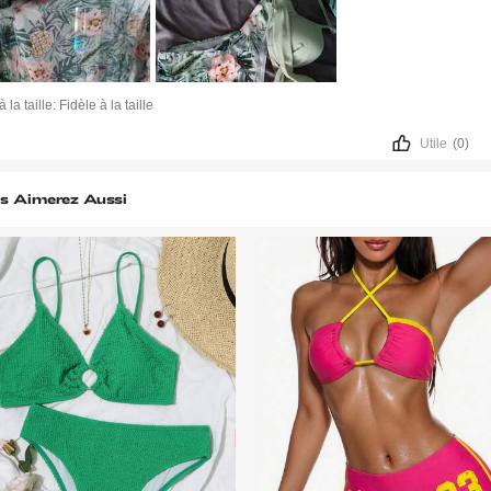
à la taille:
Fidèle à la taille
Utile
(0)
s Aimerez Aussi