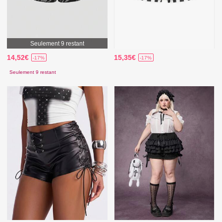
Seulement 9 restant
14,52€
15,35€
-17%
-17%
Seulement 9 restant