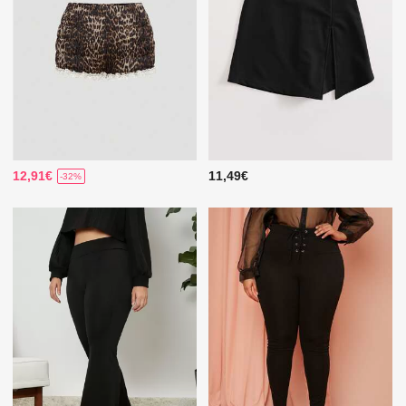
12,91€
11,49€
-32%