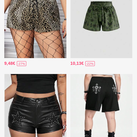
9,48€
10,13€
-27%
-22%