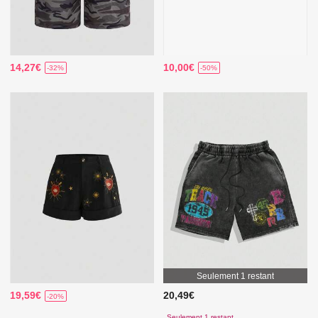
14,27€
10,00€
-32%
-50%
Seulement 1 restant
19,59€
20,49€
-20%
Seulement 1 restant