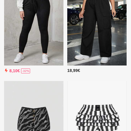
18,99€
8,10€
-32%