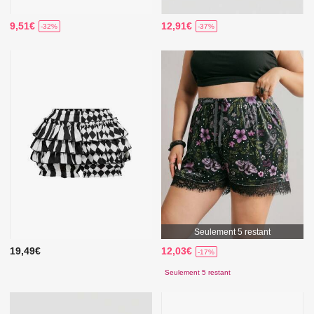
9,51€
12,91€
-32%
-37%
Seulement 5 restant
19,49€
12,03€
-17%
Seulement 5 restant