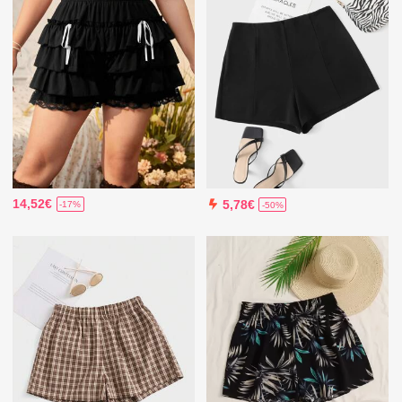
14,52€
5,78€
-17%
-50%