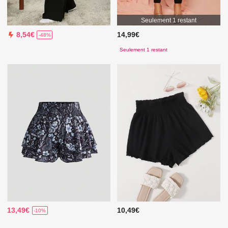
Seulement 1 restant
14,99€
8,54€
-48%
Seulement 1 restant
13,49€
10,49€
-10%