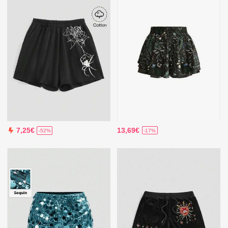
13,69€
7,25€
-17%
-52%