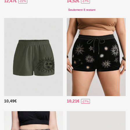
12,47€
14,52€
-22%
-17%
Seulement 8 restant
10,49€
10,21€
-27%