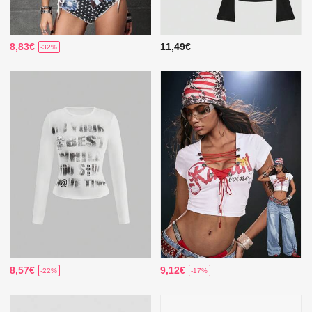
8,83€
11,49€
-32%
8,57€
9,12€
-22%
-17%