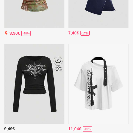
7,46€
3,90€
-17%
-48%
9,49€
11,04€
-15%