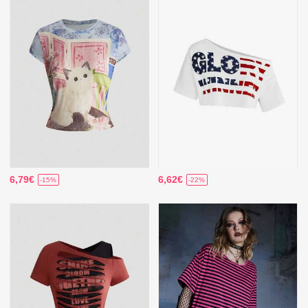
6,79€
6,62€
-15%
-22%