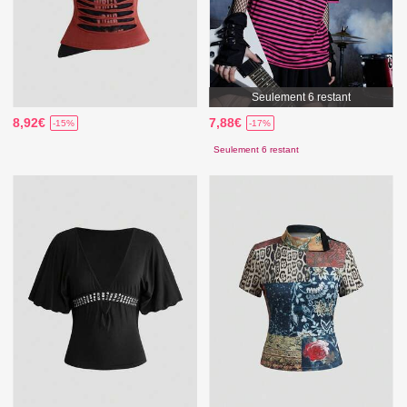
Seulement 6 restant
8,92€
7,88€
-15%
-17%
Seulement 6 restant