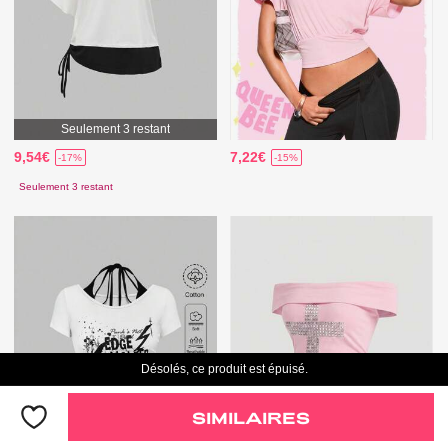
Seulement 3 restant
9,54€
7,22€
-17%
-15%
Seulement 3 restant
Désolés, ce produit est épuisé.
SIMILAIRES