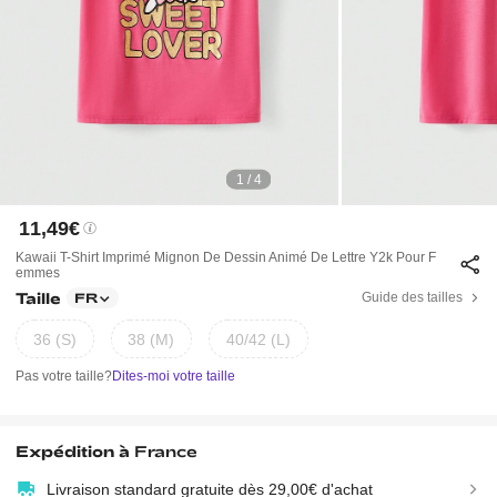
1 / 4
11,49€
Kawaii T-Shirt Imprimé Mignon De Dessin Animé De Lettre Y2k Pour F
Emmes
Taille
Guide des tailles
FR
36 (S)
38 (M)
40/42 (L)
Pas votre taille?
Dites-moi votre taille
Expédition à
France
Livraison standard gratuite dès 29,00€ d'achat