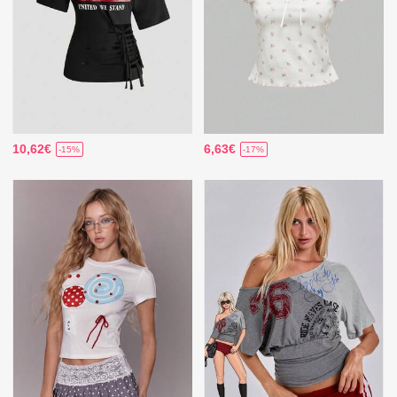
10,62€
6,63€
-15%
-17%