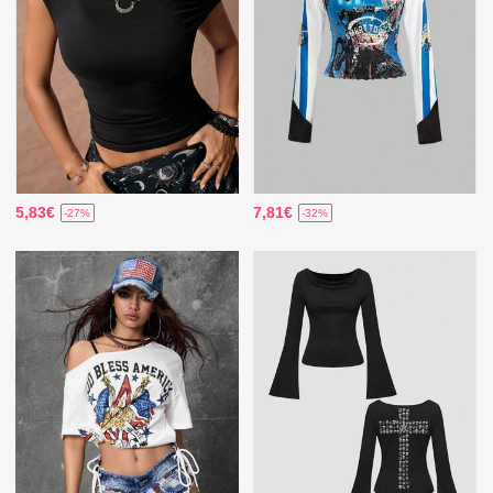
5,83€
7,81€
-27%
-32%