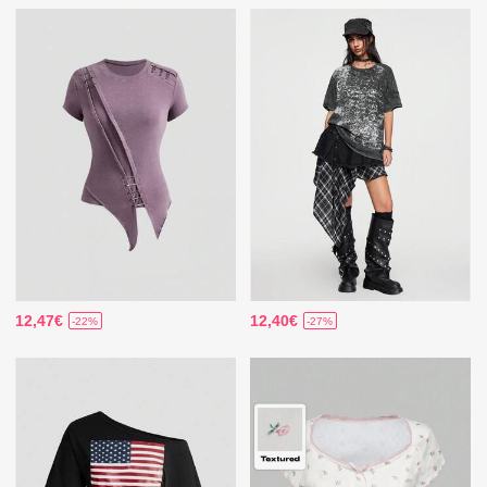
12,47€
12,40€
-22%
-27%