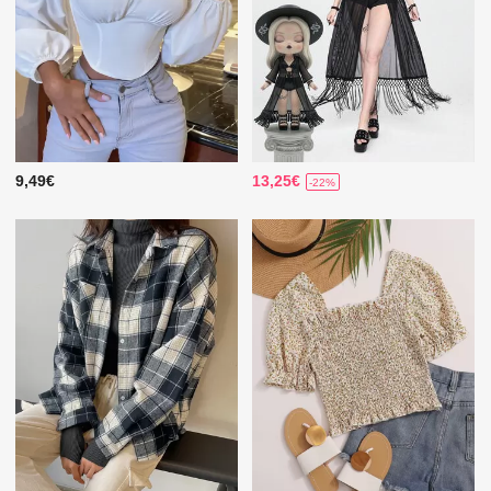
9,49€
13,25€
-22%