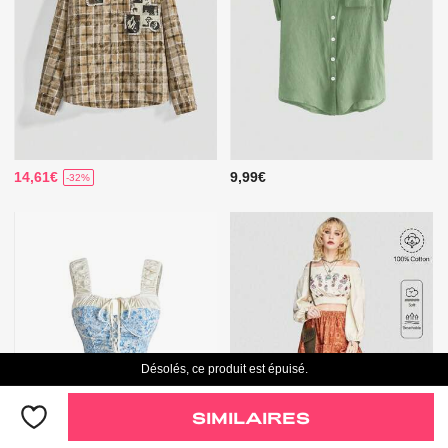
14,61€
9,99€
-32%
Désolés, ce produit est épuisé.
SIMILAIRES