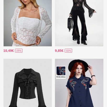
10,49€
9,85€
-25%
-32%