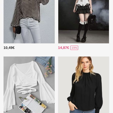
10,49€
14,87€
-15%