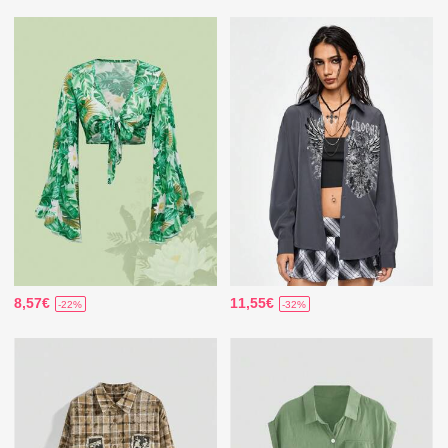
8,57€
11,55€
-22%
-32%