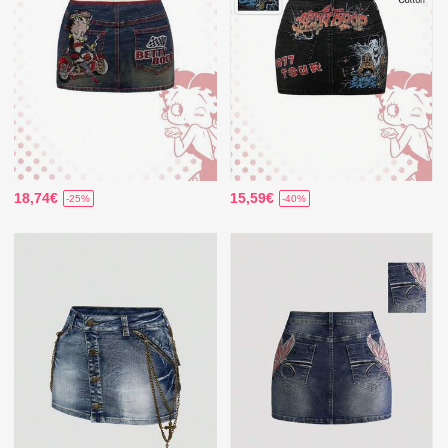
18,74€
15,59€
-25%
-40%