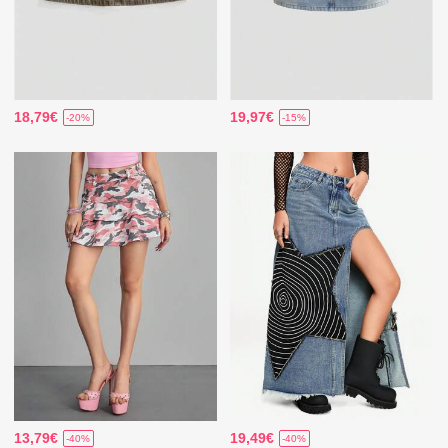
18,79€
19,97€
-20%
-15%
13,79€
19,49€
-40%
-40%