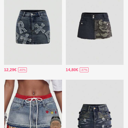
12,29€
14,80€
-40%
-37%