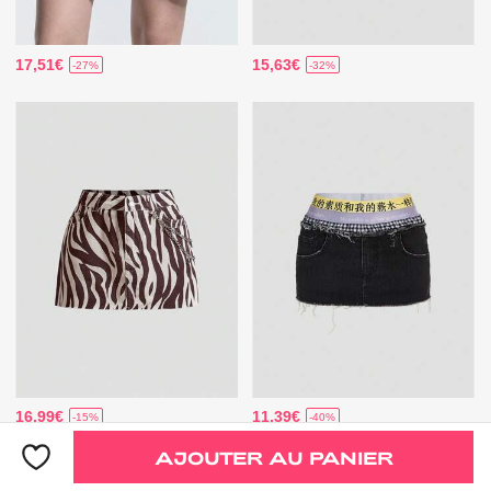
17,51€
15,63€
-27%
-32%
16,99€
11,39€
-15%
-40%
AJOUTER AU PANIER