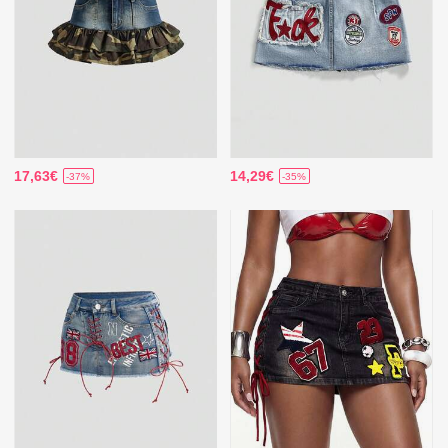
17,63€
14,29€
-37%
-35%