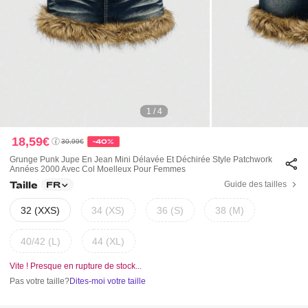
1 / 4
18,59€
30,99€
-40%
Grunge Punk Jupe En Jean Mini Délavée Et Déchirée Style Patchwork
Années 2000 Avec Col Moelleux Pour Femmes
Taille
Guide des tailles
FR
32 (XXS)
34 (XS)
36 (S)
38 (M)
40/42 (L)
44 (XL)
Vite ! Presque en rupture de stock...
Pas votre taille?
Dites-moi votre taille