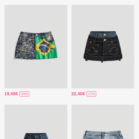
19,49€
22,40€
-25%
-17%