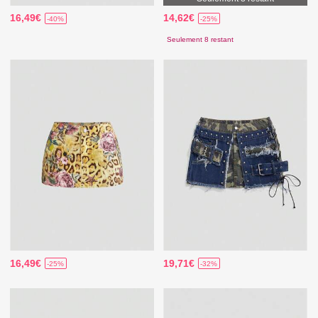
16,49€
14,62€
-40%
-25%
Seulement 8 restant
16,49€
19,71€
-25%
-32%