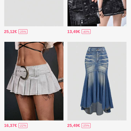
25,12€
13,49€
-25%
-40%
16,37€
25,49€
-22%
-25%