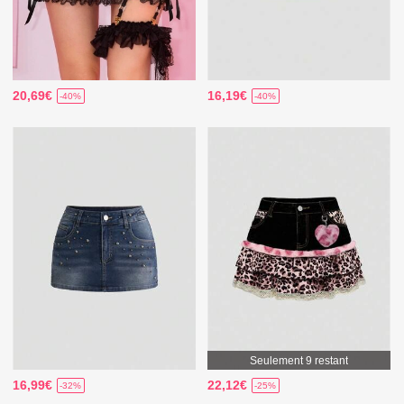
20,69€
16,19€
-40%
-40%
Seulement 9 restant
16,99€
22,12€
-32%
-25%