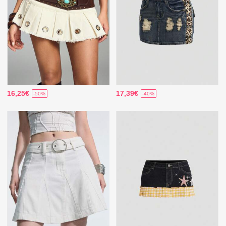
16,25€
17,39€
-50%
-40%