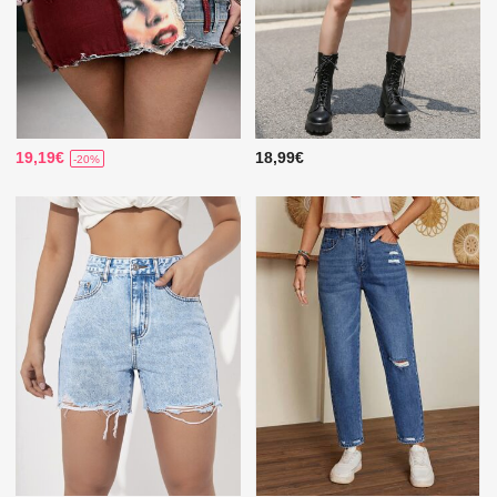
19,19€
18,99€
-20%