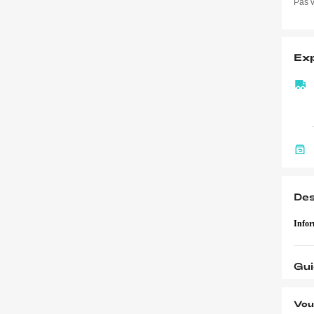
Pas v
Exp
Des
Infor
Gui
Vou