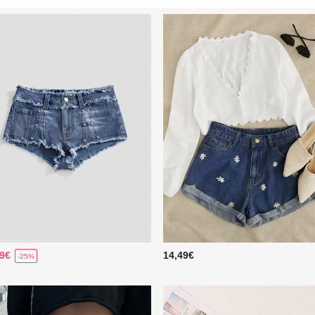
49€
14,49€
-25%