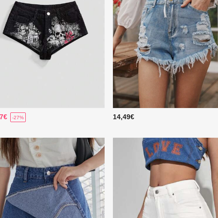
77€
14,49€
-27%