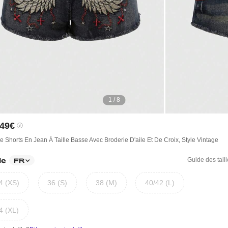
1 / 8
,49€
e Shorts En Jean À Taille Basse Avec Broderie D'aile Et De Croix, Style Vintage
le
Guide des tail
FR
4 (XS)
36 (S)
38 (M)
40/42 (L)
4 (XL)